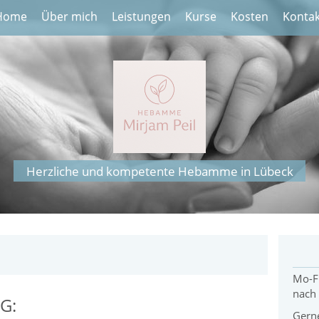
Home
Über mich
Leistungen
Kurse
Kosten
Kontak
Herzliche und kompetente Hebamme in Lübeck
Mo-F
nach
G:
Gerne