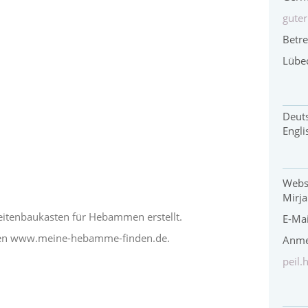
gute
Betr
Lübec
Deuts
Engli
Webs
Mirja
itenbaukasten für Hebammen
erstellt.
E-Mai
en
www.meine-hebamme-finden.de
.
Anme
peil.