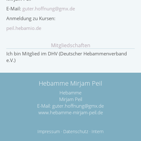
E-Mail:
guter.hoffnung@gmx.de
Anmeldung zu Kursen:
peil.hebamio.de
Mitgliedschaften
Ich bin Mitglied im DHV (Deutscher Hebammenverband
e.V.)
Hebamme Mirjam Peil
Hebamme
Mirjam Peil
E-Mail:
guter.hoffnung@gmx.de
www.hebamme-mirjam-peil.de
Impressum
·
Datenschutz
·
Intern